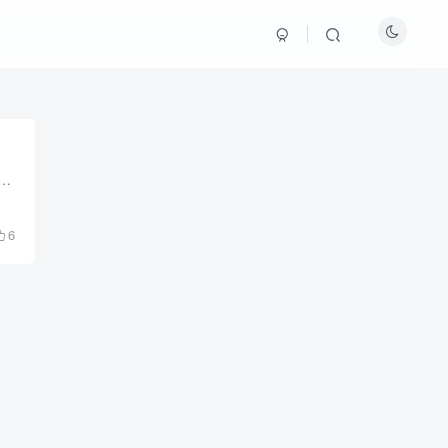
圈子帖子的免登录接口，基于 7b2 主题圈子系统开发。接口提供了发布帖子和获取圈子分类列表的功能，支持通过密码验证。在根目录新建一个php文件，将代码复制到...
6