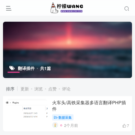
翻译插件
共1篇
排序
更新
浏览
点赞
评论
火车头/高铁采集器多语言翻译PHP插
件
数据采集
2个月前
7